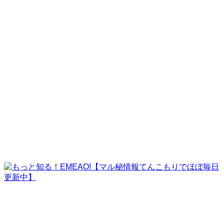
株式会社ペガサス
株式会社GPコーポレーション
株式会社耕電設
株式会社パラ・アルタ
ビーズ情報サービス株式会社
EMEAO!の挑戦
challenge
よくある質問
faq
運営者情報
company
contact
ご紹介案件サンプル
ご利用者様の実例
運営者情報
ホーム
記事一覧
EMEAO!の挑戦