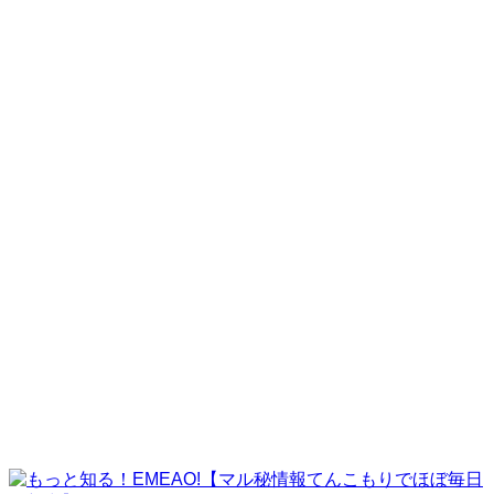
株式会社国際テクノロジーセンター
VALT JAPAN株式会社
アルファノート株式会社
株式会社ストアベース
遺品整理『こころ屋』
株式会社ペガサス
株式会社GPコーポレーション
株式会社耕電設
株式会社パラ・アルタ
ビーズ情報サービス株式会社
EMEAO!の挑戦
challenge
よくある質問
faq
運営者情報
company
contact
ご紹介案件サンプル
ご利用者様の実例
運営者情報