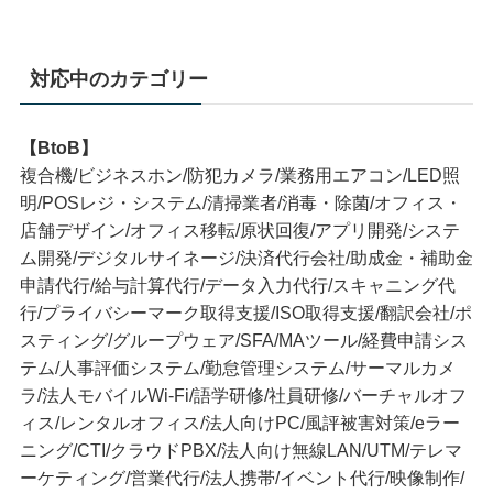
対応中のカテゴリー
【BtoB】
複合機/ビジネスホン/防犯カメラ/業務用エアコン/LED照
明/POSレジ・システム/清掃業者/消毒・除菌/オフィス・
店舗デザイン/オフィス移転/原状回復/アプリ開発/システ
ム開発/デジタルサイネージ/決済代行会社/助成金・補助金
申請代行/給与計算代行/データ入力代行/スキャニング代
行/プライバシーマーク取得支援/ISO取得支援/翻訳会社/ポ
スティング/グループウェア/SFA/MAツール/経費申請シス
テム/人事評価システム/勤怠管理システム/サーマルカメ
ラ/法人モバイルWi-Fi/語学研修/社員研修/バーチャルオフ
ィス/レンタルオフィス/法人向けPC/風評被害対策/eラー
ニング/CTI/クラウドPBX/法人向け無線LAN/UTM/テレマ
ーケティング/営業代行/法人携帯/イベント代行/映像制作/