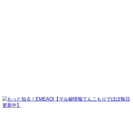
株式会社ペガサス
株式会社GPコーポレーション
株式会社耕電設
株式会社パラ・アルタ
ビーズ情報サービス株式会社
EMEAO!の挑戦
challenge
よくある質問
faq
運営者情報
company
contact
ご紹介案件サンプル
ご利用者様の実例
運営者情報
ホーム
お申込みフォーム(セミナー)