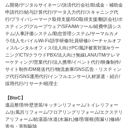
ム開発/デジタルサイネージ/決済代行会社/助成金・補助金
申請代行/給与計算代行/データ入力代行/スキャニング代
行/プライバシーマーク取得支援/ISO取得支援/翻訳会社/ポ
スティング/グループウェア/SFA/MAツール/経費申請シス
テム/人事評価システム/勤怠管理システム/サーマルカメ
ラ/法人モバイルWi-Fi/語学研修/社員研修/バーチャルオフ
ィス/レンタルオフィス/法人向けPC/風評被害対策/eラー
ニング/CTI/クラウドPBX/法人向け無線LAN/UTM/テレマ
ーケティング/営業代行/法人携帯/イベント代行/映像制作/
サイト制作/DM発送代行/物流倉庫/SNS広告・リスティン
グ代行/SNS運用代行/インフルエンサー/人材派遣・紹介/
採用代行/リサーチ/税理士
【BtoC】
遺品整理/外壁塗装/キッチンリフォーム/トイレリフォー
ム/お風呂リフォーム/フロアリングリフォーム/エクステリ
アリフォーム/給湯器/水道(水漏れ)修理/屋根(雨漏り)修繕/
害虫・害獣駆除