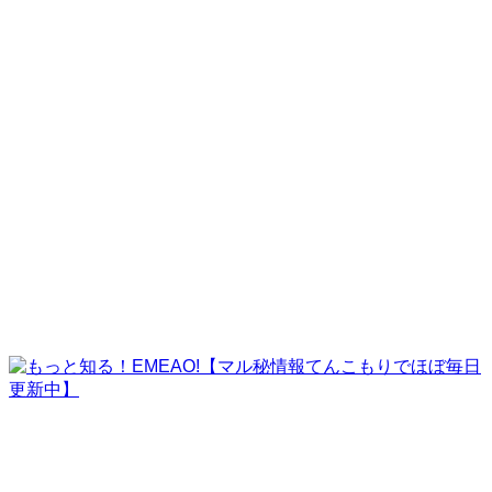
株式会社ペガサス
株式会社GPコーポレーション
株式会社耕電設
株式会社パラ・アルタ
ビーズ情報サービス株式会社
EMEAO!の挑戦
challenge
よくある質問
faq
運営者情報
company
contact
ご紹介案件サンプル
ご利用者様の実例
運営者情報
ホーム
お問い合わせフォーム_友達紹介キャンペーン