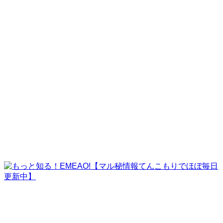
株式会社ペガサス
株式会社GPコーポレーション
株式会社耕電設
株式会社パラ・アルタ
ビーズ情報サービス株式会社
EMEAO!の挑戦
challenge
よくある質問
faq
運営者情報
company
contact
ご紹介案件サンプル
ご利用者様の実例
運営者情報
ホーム
記事一覧
EMEAO!の挑戦